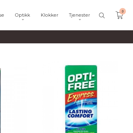
0
se
Optikk
Klokker
Tjenester