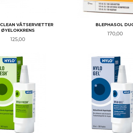
CLEAN VÅTSERVIETTER
BLEPHASOL DU
ØYELOKKRENS
Pris
170,00
Pris
125,00
KJØP
KJØP