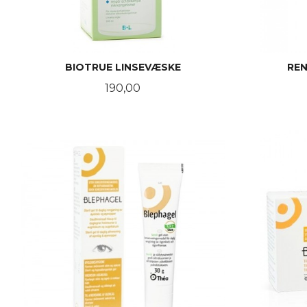
BIOTRUE LINSEVÆSKE
REN
Pris
190,00
KJØP