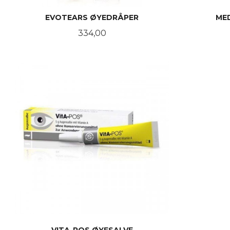
EVOTEARS ØYEDRÅPER
ME
Pris
334,00
LES MER