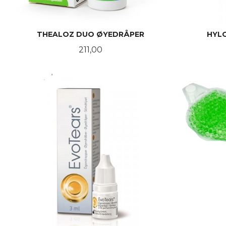
THEALOZ DUO ØYEDRÅPER
HYL
Pris
211,00
KJØP