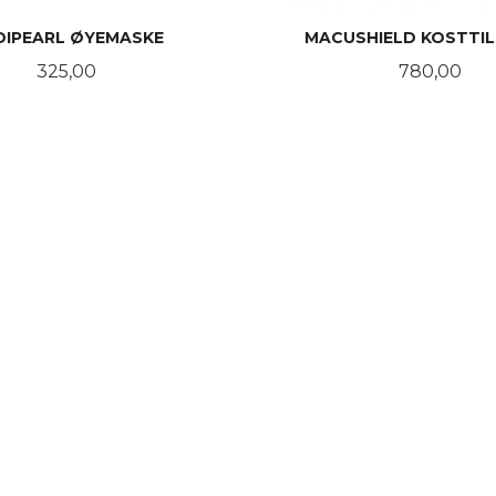
DIPEARL ØYEMASKE
MACUSHIELD KOSTTI
Pris
Pris
325,00
780,00
KJØP
KJØP