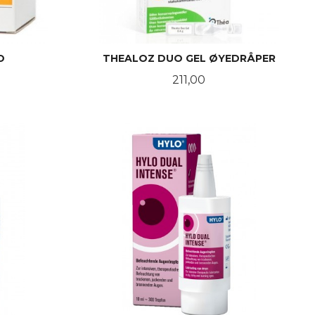
O
THEALOZ DUO GEL ØYEDRÅPER
Pris
211,00
KJØP