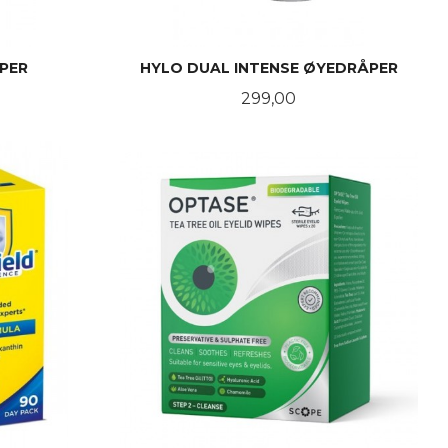
PER
HYLO DUAL INTENSE ØYEDRÅPER
Pris
299,00
KJØP