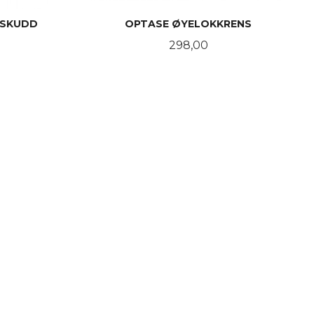
LSKUDD
OPTASE ØYELOKKRENS
Pris
298,00
KJØP