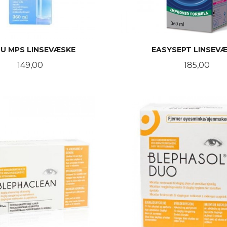
U MPS LINSEVÆSKE
EASYSEPT LINSEV
Pris
Pris
149,00
185,00
KJØP
KJØP