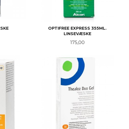
ÆSKE
OPTIFREE EXPRESS 355ML.
LINSEVÆSKE
Pris
175,00
KJØP