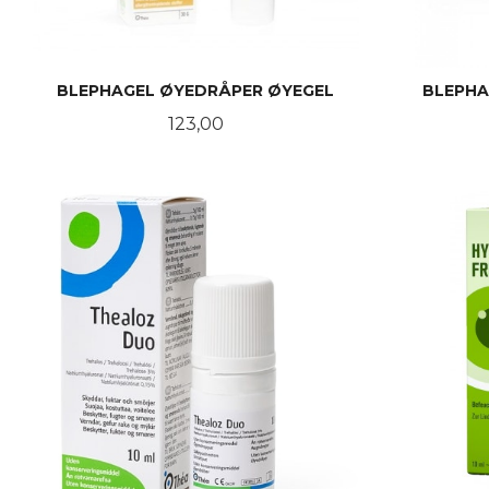
BLEPHAGEL ØYEDRÅPER ØYEGEL
BLEPHA
Pris
123,00
LES MER