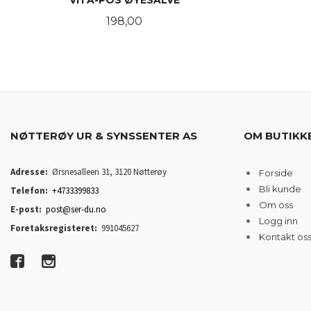
VITA-POS ØYESALVE
Pris
198,00
LES MER
NØTTERØY UR & SYNSSENTER AS
OM BUTIKK
Adresse:
Ørsnesalleen 31, 3120 Nøtterøy
Forside
Bli kunde
Telefon:
+4733399833
Om oss
E-post:
post@ser-du.no
Logg inn
Foretaksregisteret:
991045627
Kontakt os