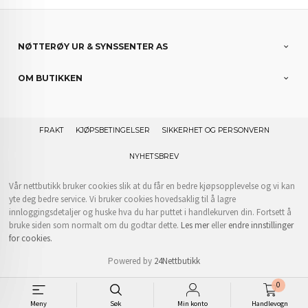
NØTTERØY UR & SYNSSENTER AS
OM BUTIKKEN
FRAKT
KJØPSBETINGELSER
SIKKERHET OG PERSONVERN
NYHETSBREV
Vår nettbutikk bruker cookies slik at du får en bedre kjøpsopplevelse og vi kan
yte deg bedre service. Vi bruker cookies hovedsaklig til å lagre
innloggingsdetaljer og huske hva du har puttet i handlekurven din. Fortsett å
bruke siden som normalt om du godtar dette.
Les mer
eller
endre innstillinger
for cookies.
Powered by
24Nettbutikk
0
Meny
Søk
Min konto
Handlevogn