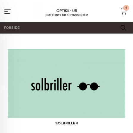
Gå
0
til
innholdet
FORSIDE
SOLBRILLER