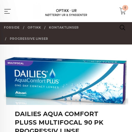
Gå
0
til
innholdet
FORSIDE
OPTIKK
KONTAKTLINSER
PROGRESSIVE LINSER
DAILIES AQUA COMFORT
PLUSS MULTIFOCAL 90 PK
PROGRESSIV LINSE