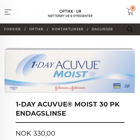
Gå
0
til
innholdet
FORSIDE
OPTIKK
KONTAKTLINSER
DAGLINSER
1-DAY ACUVUE® MOIST 30 PK
ENDAGSLINSE
Pris
NOK
330,00